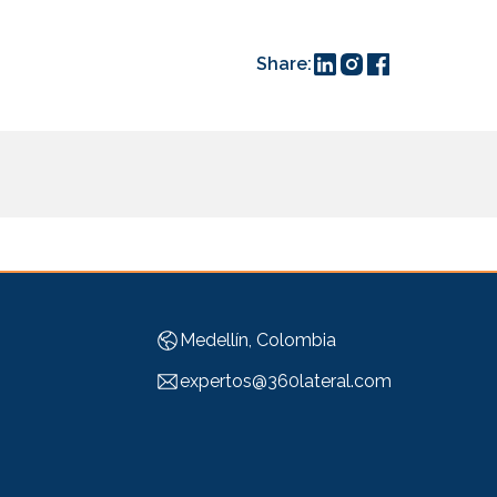
Share:
Medellín, Colombia
expertos@360lateral.com