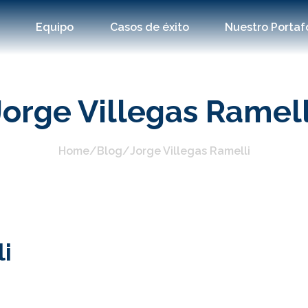
s
Equipo
Casos de éxito
Nuestro Portaf
Jorge Villegas Ramell
Home
/
Blog
/
Jorge Villegas Ramelli
li