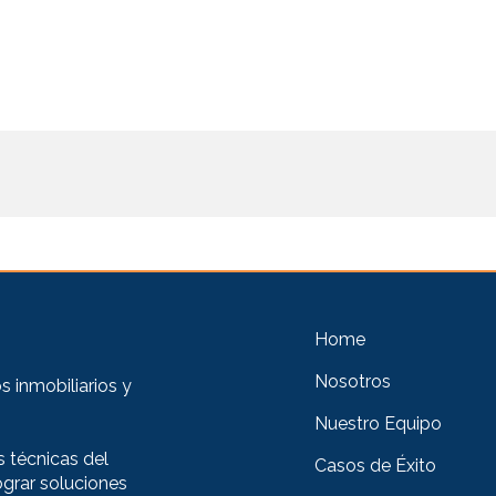
Home
Nosotros
 inmobiliarios y
Nuestro Equipo
 técnicas del
Casos de Éxito
ograr soluciones