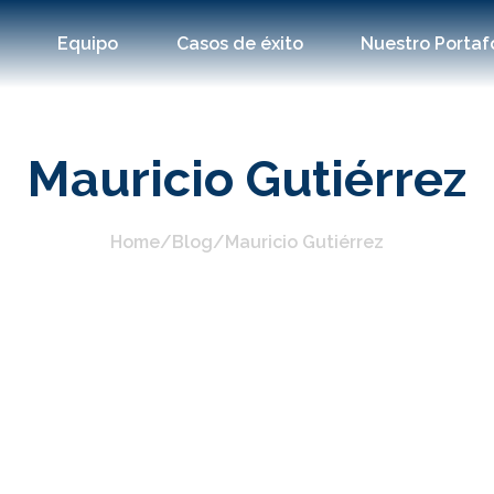
s
Equipo
Casos de éxito
Nuestro Portaf
Mauricio Gutiérrez
Home
/
Blog
/
Mauricio Gutiérrez