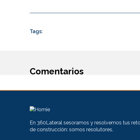
Tags:
Comentarios
En 360Lateral sesoramos y resolvemos tus retos
de construcción: somos resolutores.